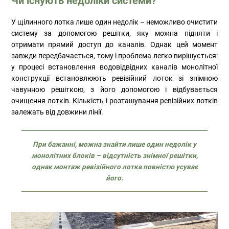
Чи існують недоліки системи?
У щілинного лотка лише один недолік – неможливо очистити
систему за допомогою решітки, яку можна підняти і
отримати прямий доступ до каналів. Однак цей момент
завжди передбачається, тому і проблема легко вирішується:
у процесі встановлення водовідвідних каналів монолітної
конструкції встановлюють ревізійний лоток зі знімною
чавунною решіткою, з його допомогою і відбувається
очищення лотків. Кількість і розташування ревізійних лотків
залежать від довжини лінії.
При бажанні, можна знайти лише один недолік у
монолітних блоків – відсутність знімної решітки,
однак монтаж ревізійного лотка повністю усуває
його.