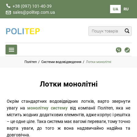
+38 (097) 101-40-39
UA
RU
sales@politep.com.ua
Політеп
/
Системи водовідведення
/
Лотки монолітні
Лотки монолітні
Окрім стандартних водовідвідних лотків, варто звернути
увагу на
монолітну систему
від компанії Політеп, яка не
містить жодних додаткових елементів, адже корпус і решітка
– це одне ціле. Така система має вагомі переваги, тому точно
варта уваги, до того ж вона надзвичайно надійна та
довговічна.