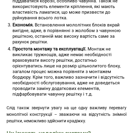
піддаватися корозії, особливо чавунна. Також не
використовують елементи кріплення, які мають
властивість ламатися, що може призвести до
руйнування всього лотка.
Економія.
Встановлення мололітних блоків вкрай
вигідне, адже, в порівнянні з жолобом з чавунною
решіткою, останній має високу вартість саме за
рахунок решітки.
Простота монтажу та експлуатації.
Монтаж не
викликає тружнощів, адже немає необхідності
враховувати висоту решітки, достатньо
орієнтуватись лише на розмір цільнолитого блоку,
загалом процес можна порівняти з монтажем
бордюру. Крім того, важливо зазначити і відсутність
необхідності обслуговування, адже не доведеться
проводити заміну додаткових елементів,
підфарбовувати чавунну решітку і т.д.
Слід також звернути увагу на ще одну важливу перевагу
монолітної конструкції – зважаючи на відсутність знімної
решітки, неможливо здійснити крадіжку.