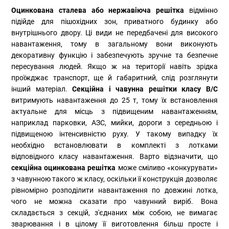
Оцинкована сталева або нержавіюча решітка
відмінно
підійде для пішохідних зон, приватного будинку або
внутрішнього двору. Ці види не передбачені для високого
навантаження, тому в загальному вони виконують
декоративну функцію і забезпечують зручне та безпечне
пересування людей. Якщо ж на території навіть зрідка
проїжджає транспорт, ще й габаритний, слід розглянути
інший матеріал.
Секційна і чавунна решітки класу B/C
витримують навантаження до 25 т, тому їх встановлення
актуальне для місць з підвищеним навантаженням,
наприклад парковки, АЗС, мийки, дороги з середньою і
підвищеною інтенсивністю руху. У такому випадку їх
необхідно встановлювати в комплекті з лотками
відповідного класу навантаження. Варто відзначити, що
секційна оцинкована решітка
може сміливо «конкурувати»
з чавунною такого ж класу, оскільки її конструкція дозволяє
рівномірно розподілити навантаження по довжині лотка,
чого не можна сказати про чавунний виріб. Вона
складається з секцій, з'єднаних між собою, не вимагає
зварювання і в цілому її виготовлення більш просте і