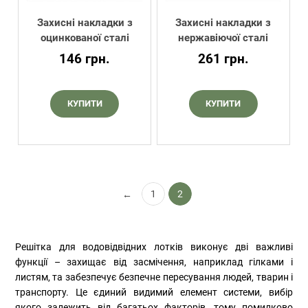
Захисні накладки з
Захисні накладки з
оцинкованої сталі
нержавіючої сталі
146
грн.
261
грн.
КУПИТИ
КУПИТИ
1
2
←
Решітка для водовідвідних лотків виконує дві важливі
функції – захищає від засмічення, наприклад гілками і
листям, та забезпечує безпечне пересування людей, тварин і
транспорту. Це єдиний видимий елемент системи, вибір
якого залежить від багатьох факторів, тому помилково