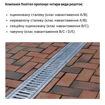
Компанія Політеп пропонує чотири види решіток:
оцинковану сталеву (клас навантаження A/B);
нержавіючу сталеву (клас навантаження A/B);
секційну оцинковану (клас навантаження B/C);
чавунну (клас навантаження B/C і D/E).