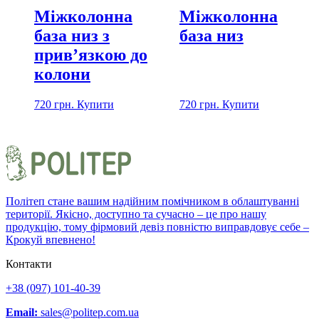
Міжколонна
Міжколонна
база низ з
база низ
прив’язкою до
колони
720
грн.
Купити
720
грн.
Купити
Політеп стане вашим надійним помічником в облаштуванні
території. Якісно, доступно та сучасно – це про нашу
продукцію, тому фірмовий девіз повністю виправдовує себе –
Крокуй впевнено!
Контакти
+38 (097) 101-40-39
Email:
sales@politep.com.ua