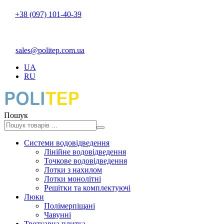
+38 (097) 101-40-39
sales@politep.com.ua
UA
RU
Пошук
Системи водовідведення
Лінійне водовідведення
Точкове водовідведення
Лотки з нахилом
Лотки монолітні
Решітки та комплектуючі
Люки
Полімерпіщані
Чавунні
Тротуарна плитка