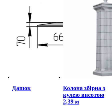
Дашок
Колона збірна з
кулею висотою
2,39 м