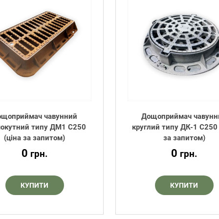
ощоприймач чавунний
Дощоприймач чавунн
окутний типу ДМ1 С250
круглий типу ДК-1 С250 
(ціна за запитом)
за запитом)
0
0
грн.
грн.
КУПИТИ
КУПИТИ