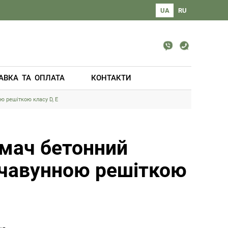
UA
RU
АВКА ТА ОПЛАТА
КОНТАКТИ
ю решіткою класу D, E
мач бетонний
з чавунною решіткою