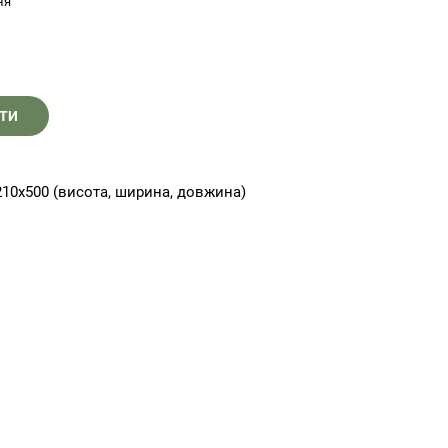
ня
ТИ
210х500 (висота, ширина, довжина)
er
Skype