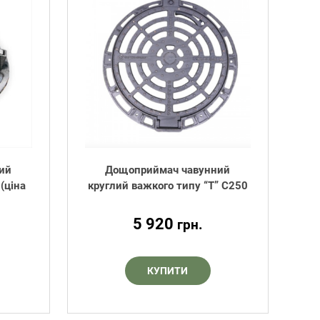
ий
Дощоприймач чавунний
(ціна
круглий важкого типу “Т” С250
5 920
грн.
КУПИТИ