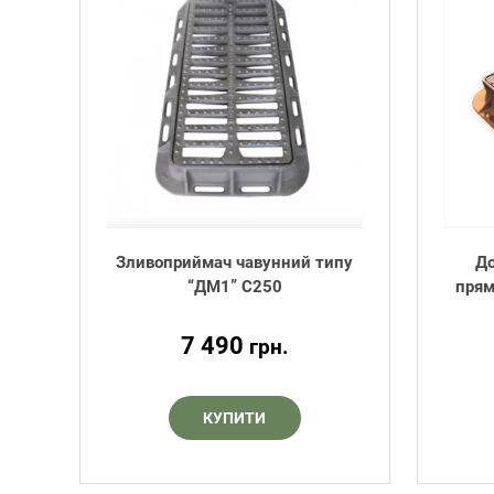
Зливоприймач чавунний типу
Д
“ДМ1” С250
прям
7 490
грн.
КУПИТИ