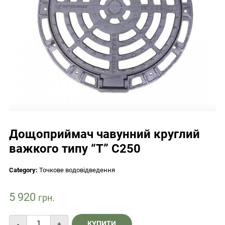
Дощоприймач чавунний круглий
важкого типу “Т” С250
Category:
Точкове водовідведення
5 920
грн.
Дощоприймач
КУПИТИ