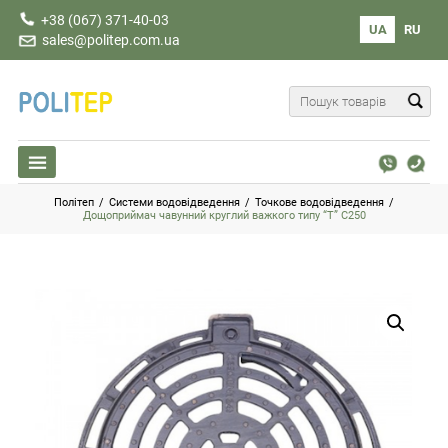
+38 (067) 371-40-03
UA
RU
sales@politep.com.ua
Політеп
/
Системи водовідведення
/
Точкове водовідведення
/
Дощоприймач чавунний круглий важкого типу “Т” С250