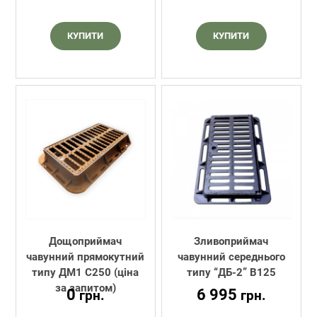
КУПИТИ
КУПИТИ
Дощоприймач
Зливоприймач
чавунний прямокутний
чавунний середнього
типу ДМ1 С250 (ціна
типу “ДБ-2” В125
за запитом)
0
6 995
грн.
грн.