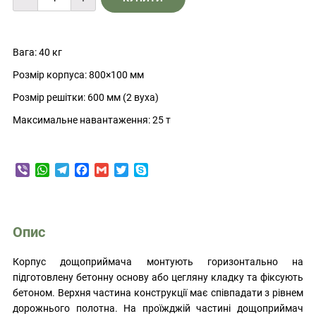
чавунний
круглий
важкого
типу
Вага: 40 кг
"Т"
С250
Розмір корпуса: 800×100 мм
quantity
Розмір решітки: 600 мм (2 вуха)
Максимальне навантаження: 25 т
Viber
WhatsApp
Telegram
Facebook
Gmail
Twitter
Skype
Опис
Корпус дощоприймача монтують горизонтально на
підготовлену бетонну основу або цегляну кладку та фіксують
бетоном. Верхня частина конструкції має співпадати з рівнем
дорожнього полотна. На проїжджій частині дощоприймач