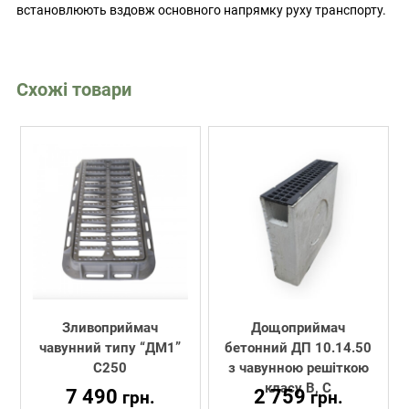
встановлюють вздовж основного напрямку руху транспорту.
Схожі товари
Зливоприймач
Дощоприймач
чавунний типу “ДМ1”
бетонний ДП 10.14.50
С250
з чавунною решіткою
класу В, С
7 490
2 759
грн.
грн.